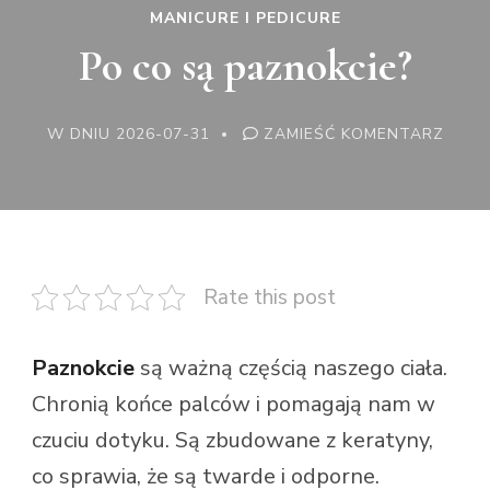
MANICURE I PEDICURE
Po co są paznokcie?
WE
W DNIU
2026-07-31
ZAMIEŚĆ KOMENTARZ
WPISI
PO
CO
SĄ
PAZN
Rate this post
Paznokcie
są ważną częścią naszego ciała.
Chronią końce palców i pomagają nam w
czuciu dotyku. Są zbudowane z keratyny,
co sprawia, że są twarde i odporne.