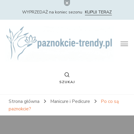
WYPRZEDAŻ na koniec sezonu
KUPUJ TERAZ
Paznokcie Trendy – Nowości i Trendy w Stylizacji
Paznokci
SZUKAJ
Strona główna
Manicure i Pedicure
Po co są
paznokcie?