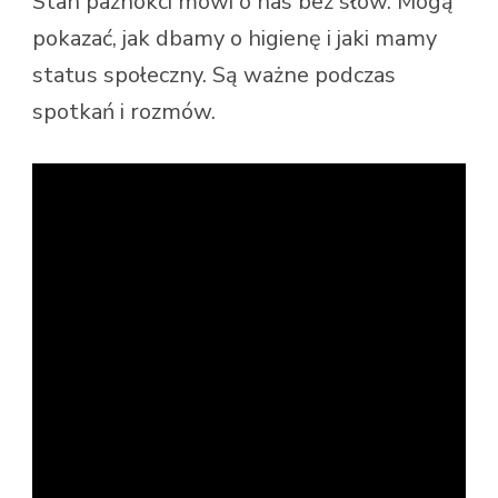
Stan paznokci mówi o nas bez słów. Mogą
pokazać, jak dbamy o higienę i jaki mamy
status społeczny. Są ważne podczas
spotkań i rozmów.