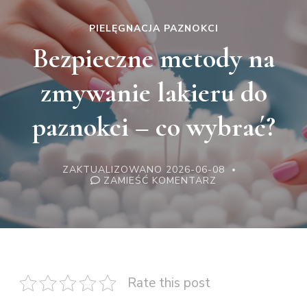
PIELĘGNACJA PAZNOKCI
Bezpieczne metody na
zmywanie lakieru do
paznokci – co wybrać?
ZAKTUALIZOWANO
2026-06-08
WE
ZAMIEŚĆ KOMENTARZ
WPISIE
BEZPIECZNE
METODY
NA
ZMYWANIE
LAKIERU
DO
PAZNOKCI
–
Rate this post
CO
WYBRAĆ?