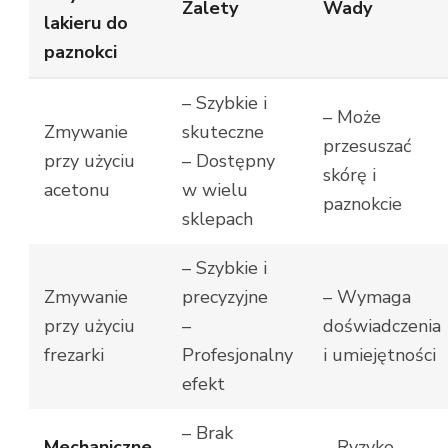
Zalety
Wady
lakieru do
paznokci
– Szybkie i
– Może
Zmywanie
skuteczne
przesuszać
przy użyciu
– Dostępny
skórę i
acetonu
w wielu
paznokcie
sklepach
– Szybkie i
Zmywanie
precyzyjne
– Wymaga
przy użyciu
–
doświadczenia
frezarki
Profesjonalny
i umiejętności
efekt
– Brak
Mechaniczne
– Ryzyko