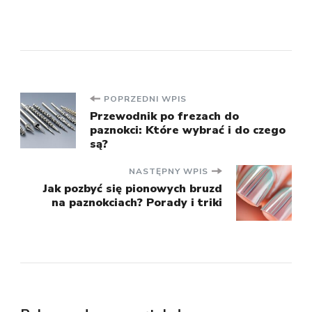
Nawigacja
POPRZEDNI WPIS
Przewodnik po frezach do
paznokci: Które wybrać i do czego
wpisu
są?
NASTĘPNY WPIS
Jak pozbyć się pionowych bruzd
na paznokciach? Porady i triki