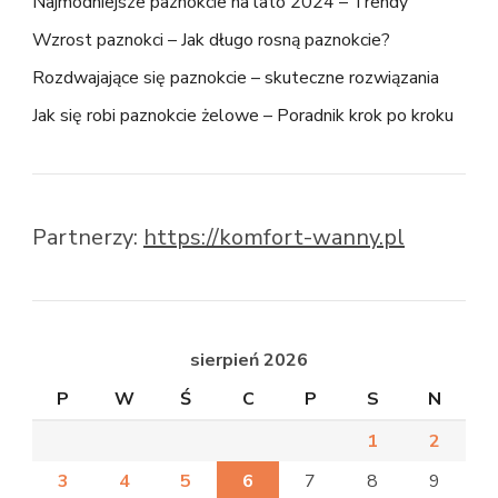
Najmodniejsze paznokcie na lato 2024 – Trendy
Wzrost paznokci – Jak długo rosną paznokcie?
Rozdwajające się paznokcie – skuteczne rozwiązania
Jak się robi paznokcie żelowe – Poradnik krok po kroku
Partnerzy:
https://komfort-wanny.pl
sierpień 2026
P
W
Ś
C
P
S
N
1
2
3
4
5
6
7
8
9