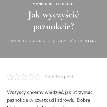
MANICURE I PEDICURE
Jak wyczyścić
paznokcie?
WE
W DNIU
2026-08-02
ZAMIEŚĆ KOMENTARZ
WPISI
JAK
WYCZ
PAZN
Rate this post
Wszyscy chcemy wiedzieć, jak utrzymać
paznokcie w czystości i zdrowiu. Dobra