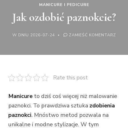
MANICURE I PEDICURE
Jak ozdobić paznokcie?
WE
W DNIU
2026-07-24
ZAMIEŚĆ KOMENTARZ
WPISI
JAK
OZDO
PAZN
Rate this post
Manicure
to dziś coś więcej niż malowanie
paznokci. To prawdziwa sztuka
zdobienia
paznokci
. Mnóstwo metod pozwala na
unikalne i modne stylizacje. W tym