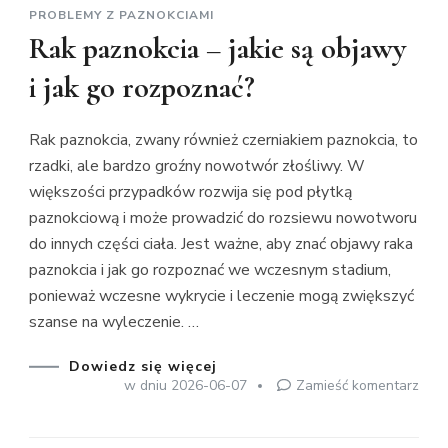
PROBLEMY Z PAZNOKCIAMI
Rak paznokcia – jakie są objawy
i jak go rozpoznać?
Rak paznokcia, zwany również czerniakiem paznokcia, to
rzadki, ale bardzo groźny nowotwór złośliwy. W
większości przypadków rozwija się pod płytką
paznokciową i może prowadzić do rozsiewu nowotworu
do innych części ciała. Jest ważne, aby znać objawy raka
paznokcia i jak go rozpoznać we wczesnym stadium,
ponieważ wczesne wykrycie i leczenie mogą zwiększyć
szanse na wyleczenie. …
Dowiedz się więcej
we
w dniu
2026-06-07
Zamieść komentarz
wpis
Rak