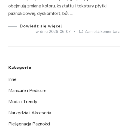
obejmują zmianę koloru, kształtu i tekstury płytki
paznokciowej, dyskomfort, ból …
Dowiedz się więcej
we
w dniu
2026-06-07
Zamieść komentarz
wpis
Grzy
pazn
–
najl
Kategorie
met
lecz
Inne
Manicure i Pedicure
Moda i Trendy
Narzędzia i Akcesoria
Pielęgnacja Paznokci