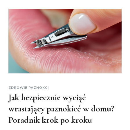
pazn
–
jakie
są
obj
i
jak
go
rozp
ZDROWIE PAZNOKCI
Jak bezpiecznie wyciąć
wrastający paznokieć w domu?
Poradnik krok po kroku