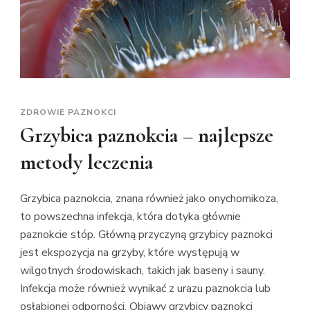
kied
udać
się
do
leka
ZDROWIE PAZNOKCI
Grzybica paznokcia – najlepsze
metody leczenia
Grzybica paznokcia, znana również jako onychomikoza,
to powszechna infekcja, która dotyka głównie
paznokcie stóp. Główną przyczyną grzybicy paznokci
jest ekspozycja na grzyby, które występują w
wilgotnych środowiskach, takich jak baseny i sauny.
Infekcja może również wynikać z urazu paznokcia lub
osłabionej odporności. Objawy grzybicy paznokci