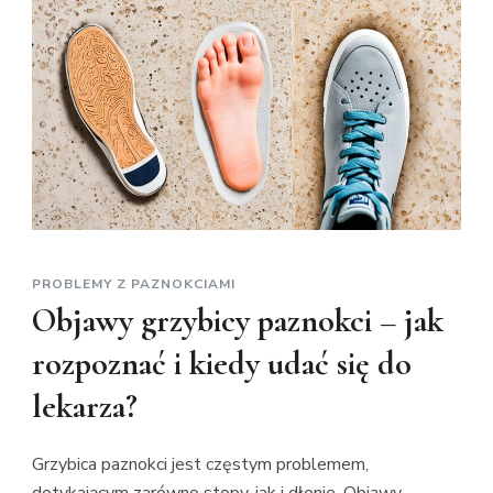
wras
pazn
w
dom
Pora
krok
po
krok
PROBLEMY Z PAZNOKCIAMI
Objawy grzybicy paznokci – jak
rozpoznać i kiedy udać się do
lekarza?
Grzybica paznokci jest częstym problemem,