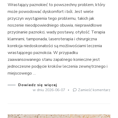
Wrastający paznokieć to powszechny problem, który
może powodować dyskomfort i ból. Jest wiele
przyczyn wystąpienia tego problemu, takich jak
noszenie nieodpowiedniego obuwia, nieprawidłowe
przycinanie paznokci, wady postawy, otyłość. Terapia
klamrami, tamponada, laseroterapia i chirurgiczna
korekcja niedoskonałości są możliwościami leczenia
wrastającego paznokcia. W przypadku
zaawansowanego stanu zapalnego konieczne jest
jednoczesne podjęcie kroków leczenia zewnętrznego i
miejscowego …
Dowiedz się więcej
we
w dniu
2026-06-07
Zamieść komentarz
wpis
Jak
bezp
wyci